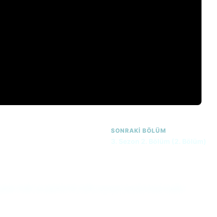
SONRAKI BÖLÜM
3. Sezon 2. Bölüm (2. Bölüm)
n trajik ve şüpheli bir trafik kazasını araştırmaya başlar.