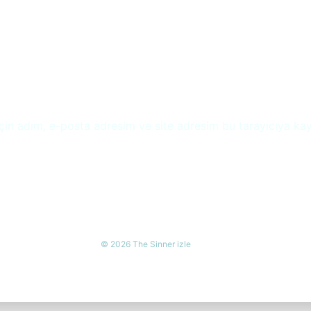
çin adım, e-posta adresim ve site adresim bu tarayıcıya kay
© 2026 The Sinner izle
online casino siteleri
-
1xbet giriş