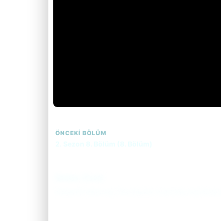
ÖNCEKI BÖLÜM
2. Sezon 8. Bölüm (8. Bölüm)
Bölüm Özeti
Dedektif Ambrose, Dorchester civarında meydana gele
Bölüm özetini okumak için tıkla.
(Spoiler İçerebilir)