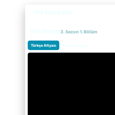
The Sinner izle
The Sinner
3. Sezon 1. Bölüm
Türkçe Altyazı
Türkçe Dublaj