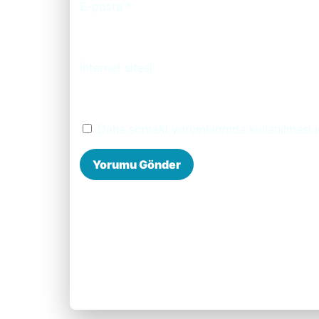
E-posta
*
İnternet sitesi
Daha sonraki yorumlarımda kullanılması i