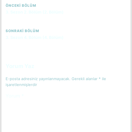
ÖNCEKI BÖLÜM
3. Sezon 2. Bölüm (2. Bölüm)
SONRAKI BÖLÜM
3. Sezon 4. Bölüm (4. Bölüm)
Yorum Yaz
E-posta adresiniz yayınlanmayacak.
Gerekli alanlar
*
ile
işaretlenmişlerdir
Yorum
*