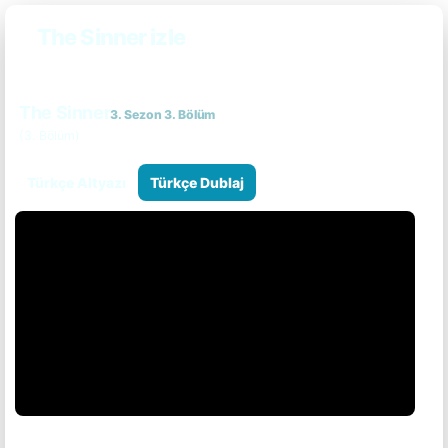
The Sinner izle
The Sinner
3. Sezon 3. Bölüm
(3. Bölüm)
Türkçe Altyazı
Türkçe Dublaj